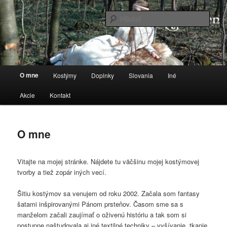
Preskočiť
Stránka o kostýmoch a všetkom, čo sa k tomu vzťahuje
na
Hľada
primárny
obsah
anorwen
Hlavné
O mne
Kostýmy
Doplnky
Slovania
Iné
menu
Akcie
Kontakt
O mne
Vitajte na mojej stránke. Nájdete tu väčšinu mojej kostýmovej
tvorby a tiež zopár iných vecí.
Šitiu kostýmov sa venujem od roku 2002. Začala som fantasy
šatami inšpirovanými Pánom prsteňov. Časom sme sa s
manželom začali zaujímať o oživenú históriu a tak som si
postupne naštudovala aj iné textilné techniky – vyšívanie, tkanie