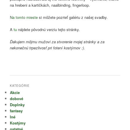
na hrebeni a kartičkách, naalbinding, fingerloop.
Na tomto mieste
si môžete pozrieť galériu z našej svadby.
A
tu
nájdete pôvodnú verziu tejto stránky.
Ďakujem môjmu mužovi za stvorenie mojej stránky a za
nekonečnú trpezlivosť pri fotení kostýmov :).
KATEGÓRIE
Akcie
dobové
Doplnky
fantasy
Iné
Kostýmy
ostatné