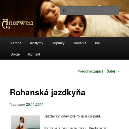
Preskočiť
Stránka o kostýmoch a všetkom, čo sa k tomu vzťahuje
na
Hľada
primárny
obsah
anorwen
Hlavné
O mne
Kostýmy
Doplnky
Slovania
Iné
menu
Akcie
Kontakt
Navigácia
←
Predchádzajúci
Ďalej
→
článkami
Rohanská jazdkyňa
Napísané
25.11.2011
Jazdecký odev pre rohanskú pani.
Blúza je z bavlnenej gázy. Vesta je zo