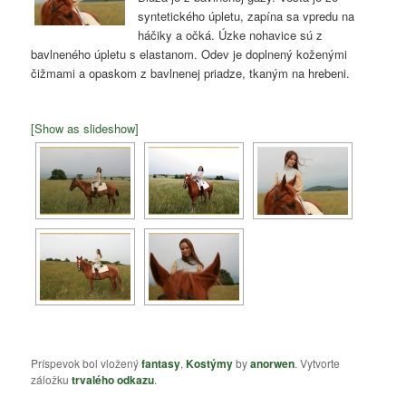
syntetického úpletu, zapína sa vpredu na
háčiky a očká. Úzke nohavice sú z
bavlneného úpletu s elastanom. Odev je doplnený koženými
čižmami a opaskom z bavlnenej priadze, tkaným na hrebeni.
[Show as slideshow]
Príspevok bol vložený
fantasy
,
Kostýmy
by
anorwen
. Vytvorte
záložku
trvalého odkazu
.