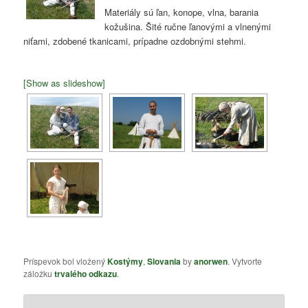
Materiály sú ľan, konope, vlna, barania
kožušina. Šité ručne ľanovými a vlnenými
niťami, zdobené tkanicami, prípadne ozdobnými stehmi.
[Show as slideshow]
Príspevok bol vložený
Kostýmy
,
Slovania
by
anorwen
. Vytvorte
záložku
trvalého odkazu
.