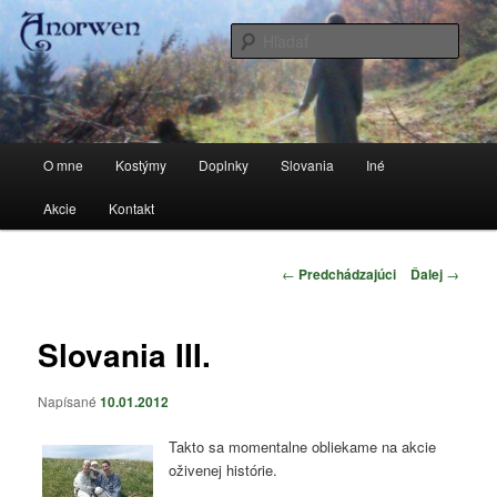
Preskočiť
Stránka o kostýmoch a všetkom, čo sa k tomu vzťahuje
na
Hľada
primárny
obsah
anorwen
Hlavné
O mne
Kostýmy
Doplnky
Slovania
Iné
menu
Akcie
Kontakt
Navigácia
←
Predchádzajúci
Ďalej
→
článkami
Slovania III.
Napísané
10.01.2012
Takto sa momentalne obliekame na akcie
oživenej histórie.