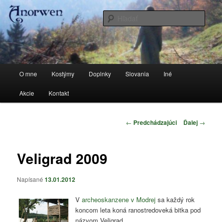
Preskočiť
Stránka o kostýmoch a všetkom, čo sa k tomu vzťahuje
na
Hľada
primárny
obsah
anorwen
Hlavné
O mne
Kostýmy
Doplnky
Slovania
Iné
menu
Akcie
Kontakt
Navigácia
←
Predchádzajúci
Ďalej
→
článkami
Veligrad 2009
Napísané
13.01.2012
V
archeoskanzene v Modrej
sa každý rok
koncom leta koná ranostredoveká bitka pod
názvom Veligrad.