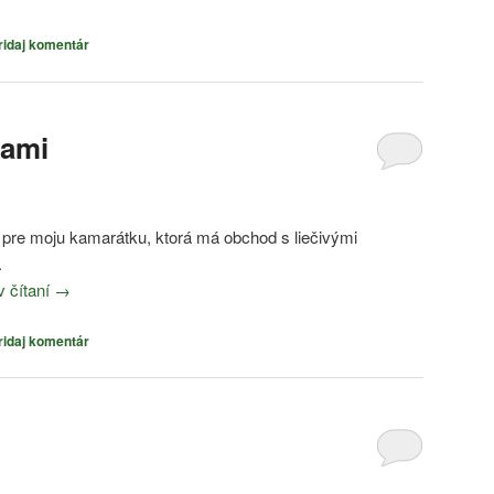
ridaj komentár
kami
 pre moju kamarátku, ktorá má obchod s liečivými
.
v čítaní
→
ridaj komentár