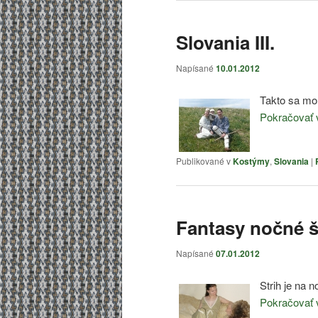
Slovania III.
Napísané
10.01.2012
Takto sa mom
Pokračovať 
Publikované v
Kostýmy
,
Slovania
|
Fantasy nočné š
Napísané
07.01.2012
Strih je na 
Pokračovať 