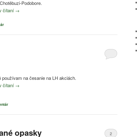
 Chotěbuzi-Podobore.
v čítaní
→
tár
ň používam na česanie na LH akciách.
v čítaní
→
entár
kané opasky
2