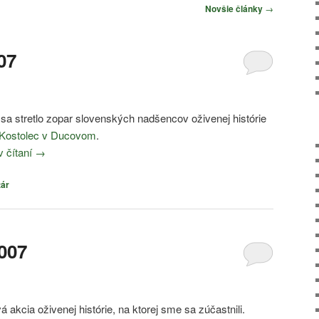
Novšie články
→
07
sa stretlo zopar slovenských nadšencov oživenej histórie
Kostolec v Ducovom
.
v čítaní
→
tár
2007
á akcia oživenej histórie, na ktorej sme sa zúčastnili.