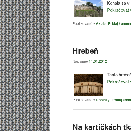
Konala sa v
Pokračovať 
Publikované v
Akcie
|
Pridaj komen
Hrebeň
Napísané
11.01.2012
Tento hrebe
Pokračovať 
Publikované v
Doplnky
|
Pridaj kom
Na kartičkách t