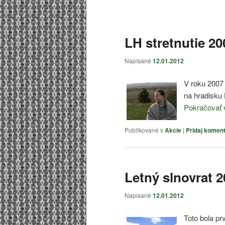
Navigácia
článkami
LH stretnutie 20
Napísané
12.01.2012
V roku 2007 
na hradisku
Pokračovať 
Publikované v
Akcie
|
Pridaj komen
Letný slnovrat 
Napísané
12.01.2012
Toto bola prv