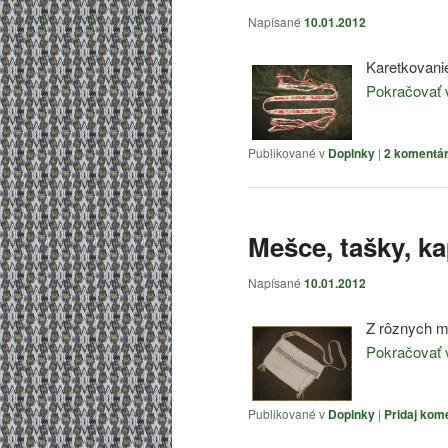
Napísané
10.01.2012
Karetkovani
Pokračovať 
Publikované v
Doplnky
|
2
komentá
Mešce, tašky, k
Napísané
10.01.2012
Z rôznych m
Pokračovať 
Publikované v
Doplnky
|
Pridaj kom