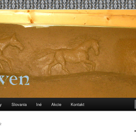
, čo sa k tomu vzťahuje
y
Slovania
Iné
Akcie
Kontakt
2