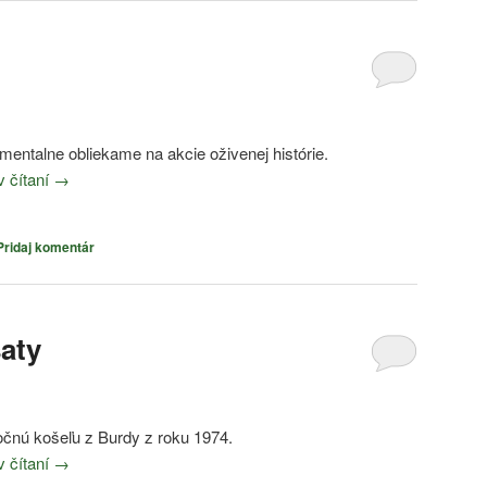
entalne obliekame na akcie oživenej histórie.
v čítaní
→
Pridaj komentár
aty
nočnú košeľu z Burdy z roku 1974.
v čítaní
→