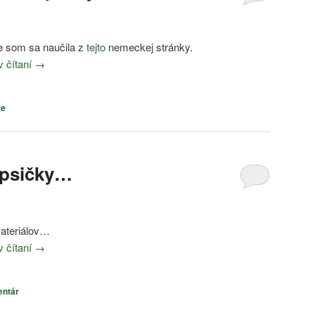
e som sa naučila z
tejto
nemeckej stránky.
v čítaní
→
re
apsičky…
ateriálov…
v čítaní
→
entár