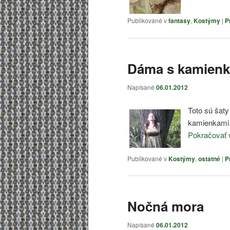
Publikované v
fantasy
,
Kostýmy
|
P
Dáma s kamien
Napísané
06.01.2012
Toto sú šaty
kamienkami
Pokračovať 
Publikované v
Kostýmy
,
ostatné
|
P
Nočná mora
Napísané
06.01.2012