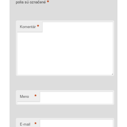
*
polia sú označené
*
Komentár
*
Meno
*
E-mail