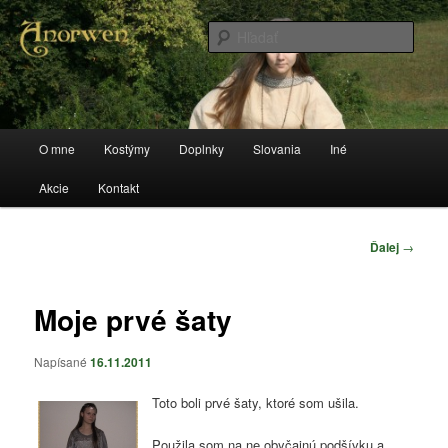
Preskočiť
Stránka o kostýmoch a všetkom, čo sa k tomu vzťahuje
na
Hľada
primárny
obsah
anorwen
Hlavné
O mne
Kostýmy
Doplnky
Slovania
Iné
menu
Akcie
Kontakt
Navigácia
Ďalej
→
článkami
Moje prvé šaty
Napísané
16.11.2011
Toto boli prvé šaty, ktoré som ušila.
Použila som na ne obyčajnú podšívku a