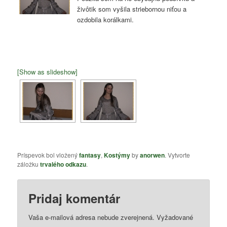
živôtik som vyšila striebornou niťou a
ozdobila korálkami.
[Show as slideshow]
Príspevok bol vložený
fantasy
,
Kostýmy
by
anorwen
. Vytvorte
záložku
trvalého odkazu
.
Pridaj komentár
Vaša e-mailová adresa nebude zverejnená.
Vyžadované