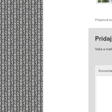
Príspevok b
Prida
Vaša e-mai
Komentá