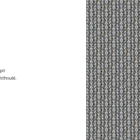
pri
trihnuté.