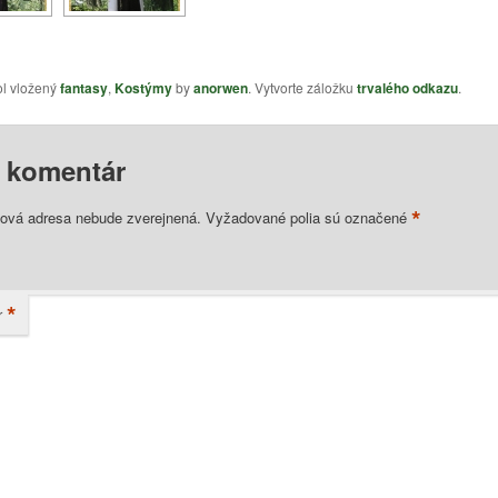
ol vložený
fantasy
,
Kostýmy
by
anorwen
. Vytvorte záložku
trvalého odkazu
.
j komentár
*
lová adresa nebude zverejnená.
Vyžadované polia sú označené
*
r