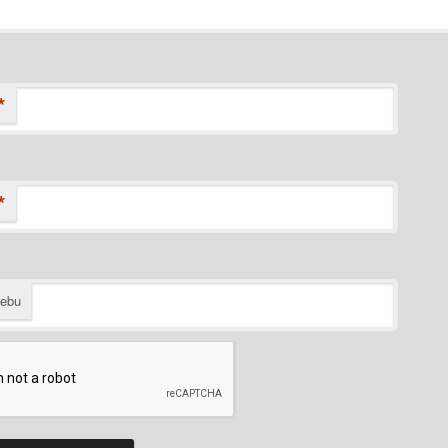
*
*
webu