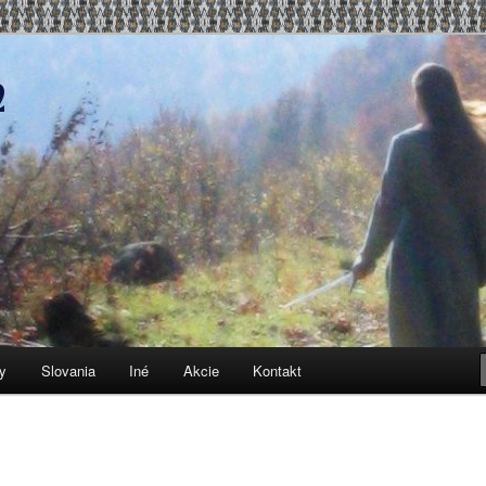
, čo sa k tomu vzťahuje
y
Slovania
Iné
Akcie
Kontakt