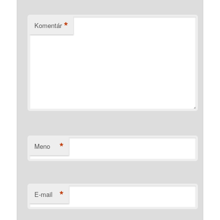
*
Komentár
*
Meno
*
E-mail