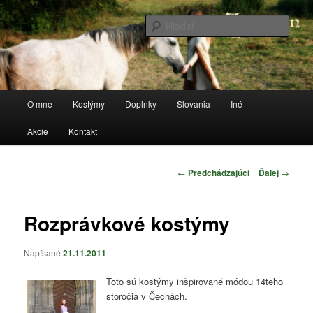
Preskočiť
Stránka o kostýmoch a všetkom, čo sa k tomu vzťahuje
na
Hľada
primárny
obsah
anorwen
Hlavné
O mne
Kostýmy
Doplnky
Slovania
Iné
menu
Akcie
Kontakt
Navigácia
←
Predchádzajúci
Ďalej
→
článkami
Rozprávkové kostýmy
Napísané
21.11.2011
Toto sú kostýmy inšpirované módou 14teho
storočia v Čechách.