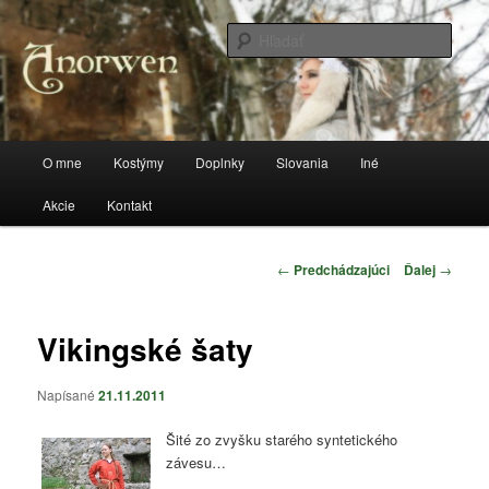
Preskočiť
Stránka o kostýmoch a všetkom, čo sa k tomu vzťahuje
na
Hľada
primárny
obsah
anorwen
Hlavné
O mne
Kostýmy
Doplnky
Slovania
Iné
menu
Akcie
Kontakt
Navigácia
←
Predchádzajúci
Ďalej
→
článkami
Vikingské šaty
Napísané
21.11.2011
Šité zo zvyšku starého syntetického
závesu…