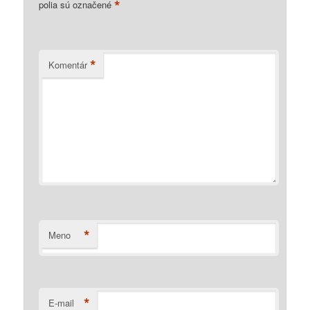
*
polia sú označené
*
Komentár
*
Meno
*
E-mail