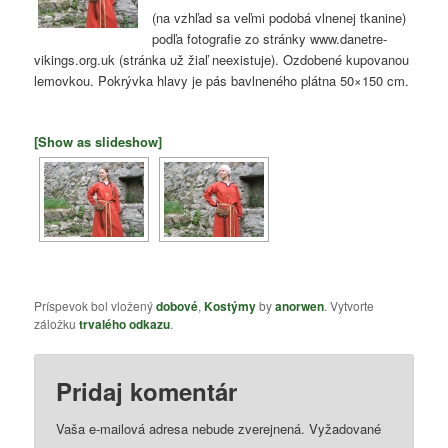
(na vzhľad sa veľmi podobá vlnenej tkanine)
podľa fotografie zo stránky www.danetre-
vikings.org.uk (stránka už žiaľ neexistuje). Ozdobené kupovanou
lemovkou. Pokrývka hlavy je pás bavlneného plátna 50×150 cm.
[Show as slideshow]
Príspevok bol vložený
dobové
,
Kostýmy
by
anorwen
. Vytvorte
záložku
trvalého odkazu
.
Pridaj komentár
Vaša e-mailová adresa nebude zverejnená.
Vyžadované