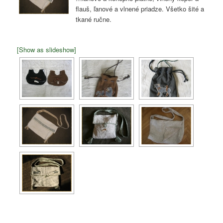
flauš, ľanové a vlnené priadze. Všetko šité a
tkané ručne.
[Show as slideshow]