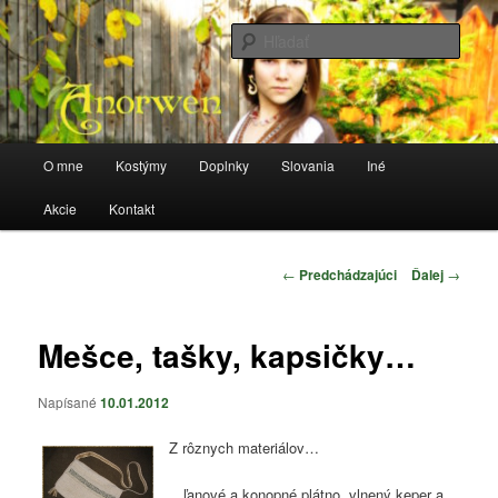
Preskočiť
Stránka o kostýmoch a všetkom, čo sa k tomu vzťahuje
na
Hľada
primárny
obsah
anorwen
Hlavné
O mne
Kostýmy
Doplnky
Slovania
Iné
menu
Akcie
Kontakt
Navigácia
←
Predchádzajúci
Ďalej
→
článkami
Mešce, tašky, kapsičky…
Napísané
10.01.2012
Z rôznych materiálov…
…ľanové a konopné plátno, vlnený keper a