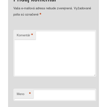
Vaša e-mailová adresa nebude zverejnená.
Vyžadované
*
polia sú označené
*
Komentár
*
Meno