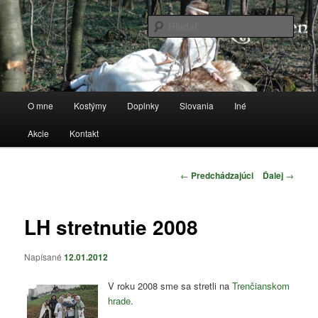
Preskočiť
Stránka o kostýmoch a všetkom, čo sa k tomu vzťahuje
na
Hľada
primárny
obsah
anorwen
Hlavné
O mne
Kostýmy
Doplnky
Slovania
Iné
menu
Akcie
Kontakt
Navigácia
←
Predchádzajúci
Ďalej
→
článkami
LH stretnutie 2008
Napísané
12.01.2012
V roku 2008 sme sa stretli na
Trenčianskom
hrade
.