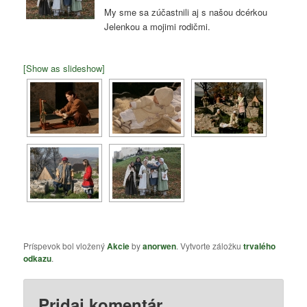
My sme sa zúčastnili aj s našou dcérkou
Jelenkou a mojimi rodičmi.
[Show as slideshow]
Príspevok bol vložený
Akcie
by
anorwen
. Vytvorte záložku
trvalého
odkazu
.
Pridaj komentár