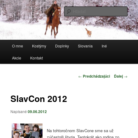
Preskočiť
Stránka o kostýmoch a všetkom, čo sa k tomu vzťahuje
na
Hľada
primárny
obsah
anorwen
Hlavné
O mne
Kostýmy
Doplnky
Slovania
Iné
menu
Akcie
Kontakt
Navigácia
←
Predchádzajúci
Ďalej
→
článkami
SlavCon 2012
Napísané
09.06.2012
Na tohtoročnom SlavCone sme sa už
zúčastnili štyria. Tentokrát ako rodina zo