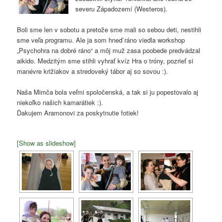
severu Západozemí (Westeros).
Boli sme len v sobotu a pretože sme mali so sebou deti, nestihli
sme veľa programu. Ale ja som hneď ráno viedla workshop
„Psychohra na dobré ráno“ a môj muž zasa poobede predvádzal
aikido. Medzitým sme stihli vyhrať kvíz Hra o tróny, pozrieť si
manévre križiakov a stredoveký tábor aj so sovou :).
Naša Mimča bola veľmi spoločenská, a tak si ju popestovalo aj
niekoľko našich kamarátiek :).
Ďakujem Aramonovi za poskytnutie fotiek!
[Show as slideshow]