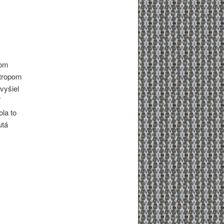
lom
stropom
vyšiel
la to
utá