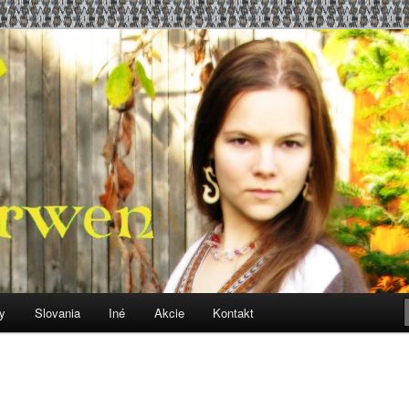
, čo sa k tomu vzťahuje
y
Slovania
Iné
Akcie
Kontakt