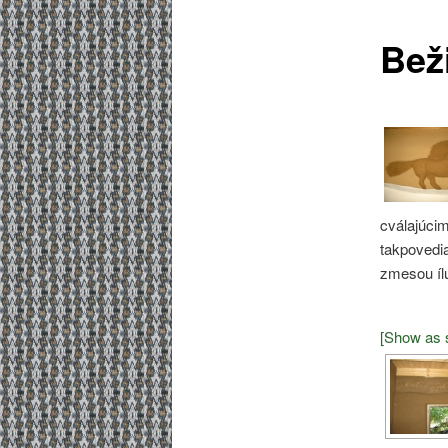
Bež
cválajúcim
takpovedia
zmesou ílu
[Show as 