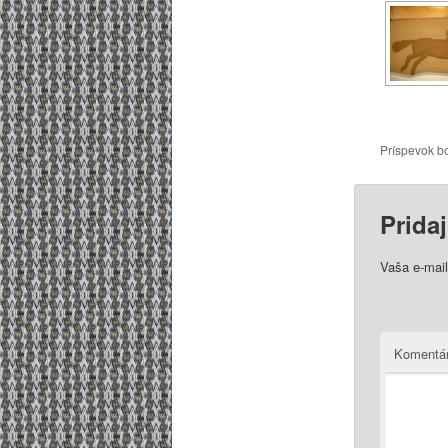
Príspevok b
Prida
Vaša e-mai
Komentá