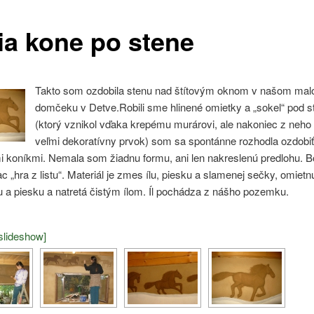
ia kone po stene
Takto som ozdobila stenu nad štítovým oknom v našom ma
domčeku v Detve.
Robili sme hlinené omietky a „sokel“ pod 
(ktorý vznikol vďaka krepému murárovi, ale nakoniec z neho 
veľmi dekoratívny prvok) som sa spontánne rozhodla ozdobiť
i koníkmi. Nemala som žiadnu formu, ani len nakreslenú predlohu. Bo
c „hra z listu“. Materiál je zmes ílu, piesku a slamenej sečky, omietn
 a piesku a natretá čistým ílom. Íl pochádza z nášho pozemku.
slideshow]