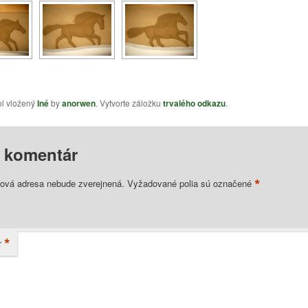
ol vložený
Iné
by
anorwen
. Vytvorte záložku
trvalého odkazu
.
j komentár
*
lová adresa nebude zverejnená.
Vyžadované polia sú označené
*
r